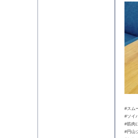
#スム
#ソイ
#筋肉
#円山