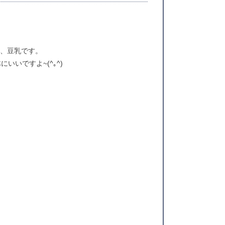
ナ、豆乳です。
いですよ~(^｡^)