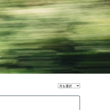
月
間
ア
ー
カ
イ
ブ