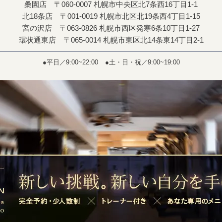
桑園店 〒060-0007 札幌市中央区北7条西16丁目1-1
北18条店 〒001-0019 札幌市北区北19条西4丁目1-15
宮の沢店 〒063-0826 札幌市西区発寒6条10丁目1-27
環状通東店 〒065-0014 札幌市東区北14条東14丁目2-1
●平日／9:00~22:00
●土・日・祝／9:00~19:00