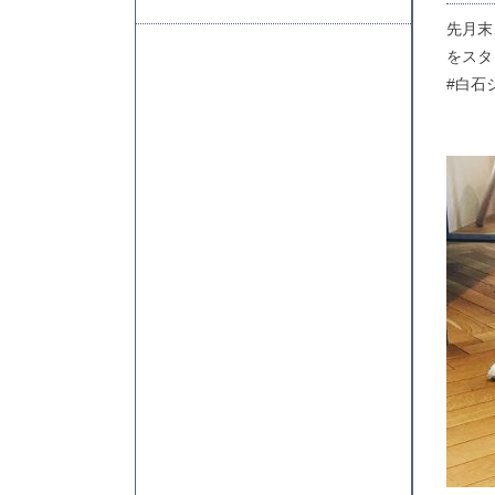
先月末
をスタ
#白石ジ