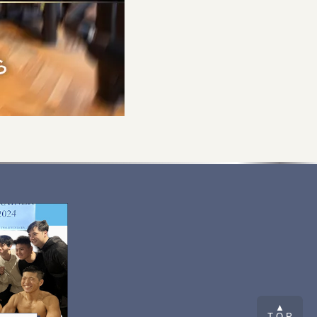
▲
T O P