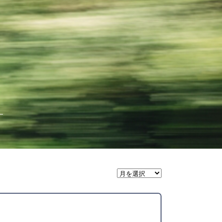
月
間
ア
ー
カ
イ
ブ