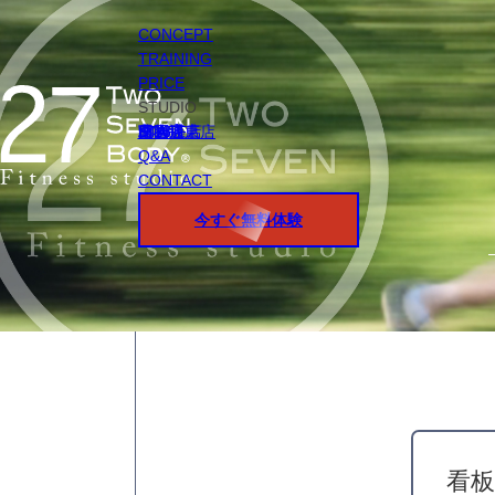
CONCEPT
TRAINING
PRICE
STUDIO
円山店
白石店
桑園店
北18条店
宮の沢店
環状通東店
STAFF
Q&A
CONTACT
今すぐ無料体験
看板