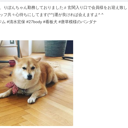
、りぼんちゃん勤務しておりました♬玄関入り口で会員様をお迎え致しま
ッフ共々心待ちにしてます(^^)運が良ければ会えますよ^ ^
ム #清水宏保 #27body #看板犬 #唐草模様のバンダナ