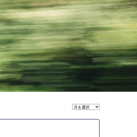
月
間
ア
ー
カ
イ
ブ