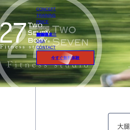
CONCEPT
TRAINING
PRICE
STUDIO
円山店
白石店
桑園店
北18条店
宮の沢店
環状通東店
STAFF
Q&A
CONTACT
今すぐ無料体験
大