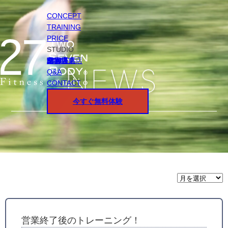
CONCEPT
TRAINING
PRICE
STUDIO
円山店
白石店
桑園店
北18条店
宮の沢店
環状通東店
STAFF
Q&A
CONTACT
今すぐ無料体験
月
間
ア
ー
カ
イ
営業終了後のトレーニング！
ブ