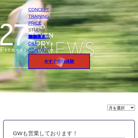
CONCEPT
TRAINING
PRICE
STUDIO
円山店
白石店
桑園店
北18条店
宮の沢店
環状通東店
STAFF
Q&A
CONTACT
今すぐ無料体験
月
間
ア
ー
カ
イ
GWも営業しております！
ブ