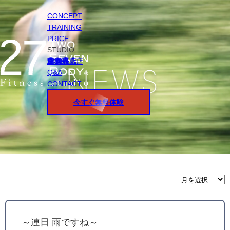
CONCEPT
TRAINING
PRICE
STUDIO
円山店
白石店
桑園店
北18条店
宮の沢店
環状通東店
STAFF
Q&A
CONTACT
今すぐ無料体験
月
間
ア
ー
カ
イ
～連日 雨ですね～
ブ