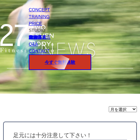
CONCEPT
TRAINING
PRICE
STUDIO
円山店
白石店
桑園店
北18条店
宮の沢店
環状通東店
STAFF
Q&A
CONTACT
今すぐ無料体験
月
間
ア
ー
カ
イ
足元には十分注意して下さい！
ブ