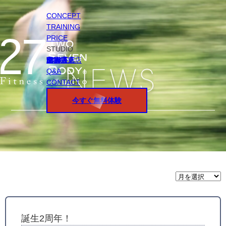
CONCEPT
TRAINING
PRICE
STUDIO
円山店
白石店
桑園店
北18条店
宮の沢店
環状通東店
STAFF
Q&A
CONTACT
今すぐ無料体験
月
間
ア
ー
カ
イ
誕生2周年！
ブ