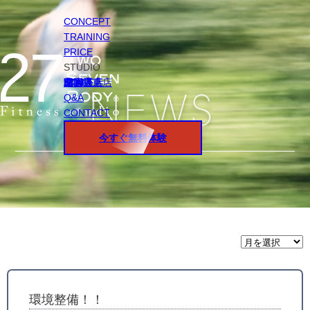
CONCEPT
TRAINING
PRICE
STUDIO
円山店
白石店
桑園店
北18条店
宮の沢店
環状通東店
STAFF
Q&A
CONTACT
今すぐ無料体験
月
間
ア
ー
カ
イ
環境整備！！
ブ