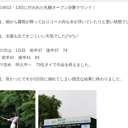
の8/12・13日に行われた札幌オープン決勝ラウンド！
は、朝から霧雨が降っておりコース内も水が浮いていたりと悪い状態で
は、太陽も出てすごくいい天気でした(^o^)／
の方は 1日目 前半37 後半37 74
 前半42 後半41 83
マ含め 85人中～ 73位タイで大会を終えました。
は、良かったですが2日目に崩れてしまい残念な結果に終わりました。