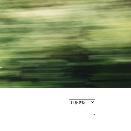
月
間
ア
ー
カ
イ
ブ