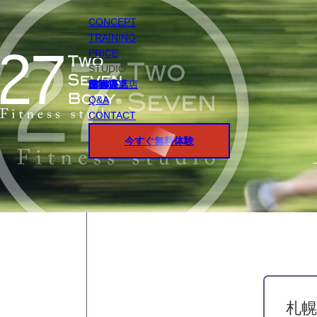
CONCEPT
TRAINING
PRICE
STUDIO
円山店
白石店
桑園店
北18条店
宮の沢店
環状通東店
STAFF
Q&A
CONTACT
今すぐ無料体験
札