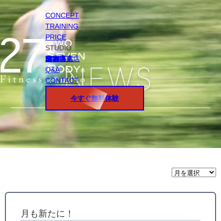
CONCEPT
TRAINING
PRICE
STUDIO
円山店
白石店
桑園店
北18条店
宮の沢店
環状通東店
STAFF
Q&A
CONTACT
今すぐ無料体験
月
間
ア
ー
カ
イ
月も新たに！
ブ