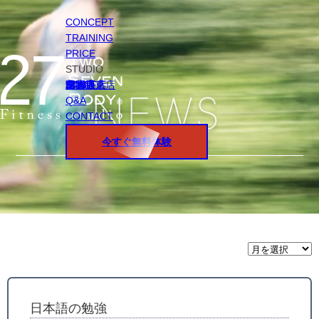
CONCEPT
TRAINING
PRICE
STUDIO
円山店
白石店
桑園店
北18条店
宮の沢店
環状通東店
STAFF
Q&A
CONTACT
今すぐ無料体験
月
間
ア
ー
カ
イ
日本語の勉強
ブ