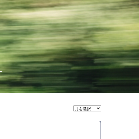
月
間
ア
ー
カ
イ
ブ