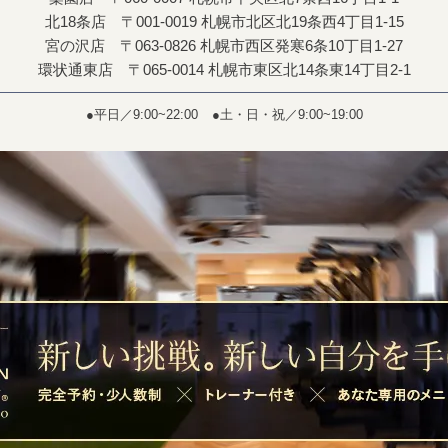
北18条店 〒001-0019 札幌市北区北19条西4丁目1-15
宮の沢店 〒063-0826 札幌市西区発寒6条10丁目1-27
環状通東店 〒065-0014 札幌市東区北14条東14丁目2-1
●平日／9:00~22:00
●土・日・祝／9:00~19:00