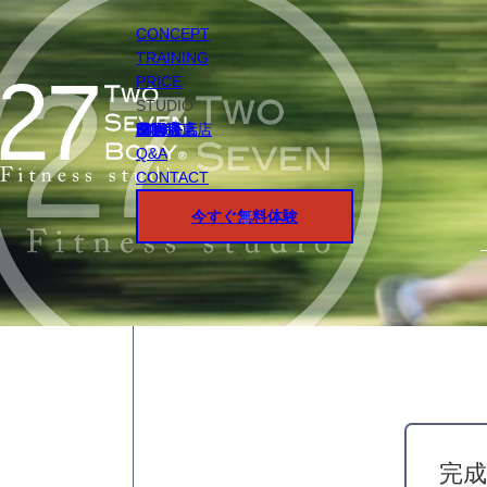
CONCEPT
TRAINING
PRICE
STUDIO
円山店
白石店
桑園店
北18条店
宮の沢店
環状通東店
STAFF
Q&A
CONTACT
今すぐ無料体験
完成