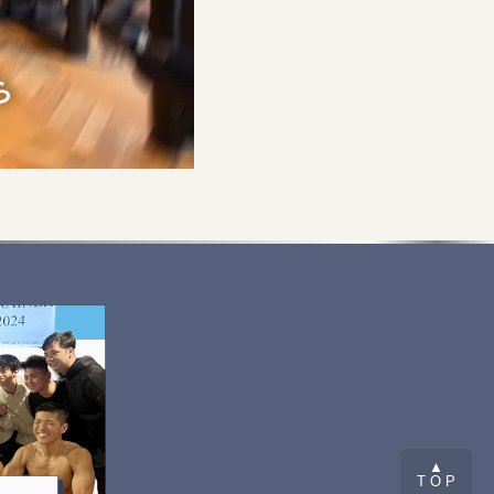
▲
T O P