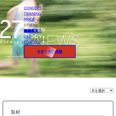
CONCEPT
TRAINING
PRICE
STUDIO
円山店
白石店
桑園店
北18条店
宮の沢店
環状通東店
STAFF
Q&A
CONTACT
今すぐ無料体験
月
間
ア
ー
カ
イ
取材
ブ