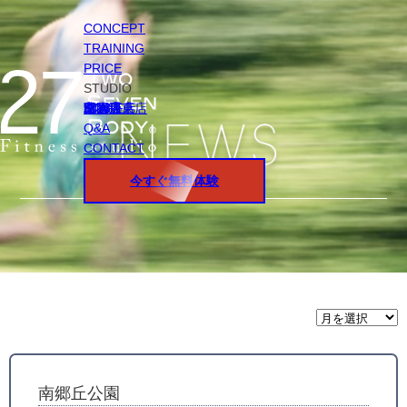
CONCEPT
TRAINING
PRICE
STUDIO
円山店
白石店
桑園店
北18条店
宮の沢店
環状通東店
STAFF
Q&A
CONTACT
今すぐ無料体験
月
間
ア
ー
カ
イ
南郷丘公園
ブ