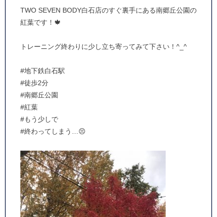
TWO SEVEN BODY白石店のすぐ裏手にある南郷丘公園の
紅葉です！🍁
トレーニング終わりに少し立ち寄ってみて下さい！^_^
#地下鉄白石駅
#徒歩2分
#南郷丘公園
#紅葉
#もう少しで
#終わってしまう…😣