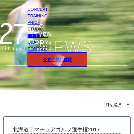
CONCEPT
TRAINING
PRICE
STUDIO
円山店
白石店
桑園店
北18条店
宮の沢店
環状通東店
STAFF
Q&A
CONTACT
今すぐ無料体験
月
間
ア
ー
カ
イ
北海道アマチュアゴルフ選手権2017
ブ