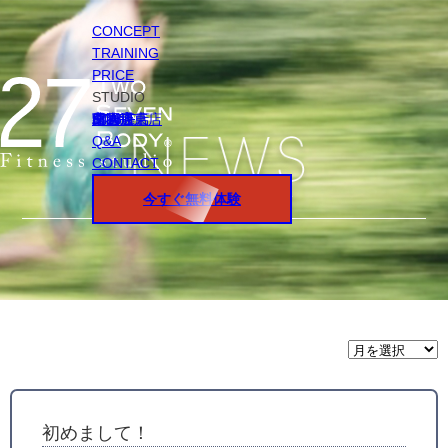
CONCEPT
TRAINING
PRICE
STUDIO
円山店
白石店
桑園店
北18条店
宮の沢店
環状通東店
STAFF
Q&A
CONTACT
今すぐ無料体験
月
間
ア
ー
カ
イ
初めまして！
ブ