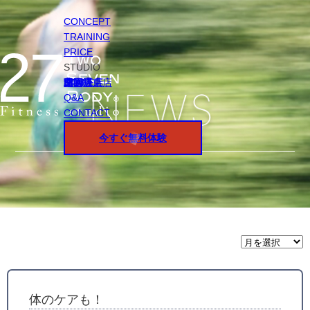
CONCEPT
TRAINING
PRICE
STUDIO
円山店
白石店
桑園店
北18条店
宮の沢店
環状通東店
STAFF
Q&A
CONTACT
今すぐ無料体験
月
間
ア
ー
カ
イ
体のケアも！
ブ