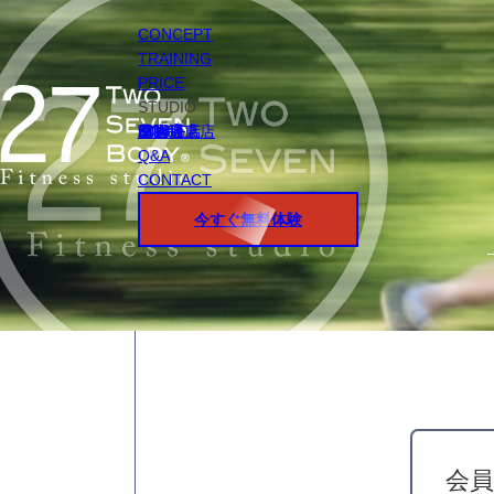
CONCEPT
TRAINING
PRICE
STUDIO
円山店
白石店
桑園店
北18条店
宮の沢店
環状通東店
STAFF
Q&A
CONTACT
今すぐ無料体験
会