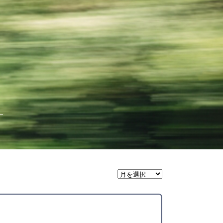
月
間
ア
ー
カ
イ
ブ