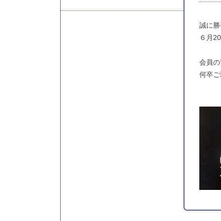
誠に勝
６月2
会員の
何卒ご