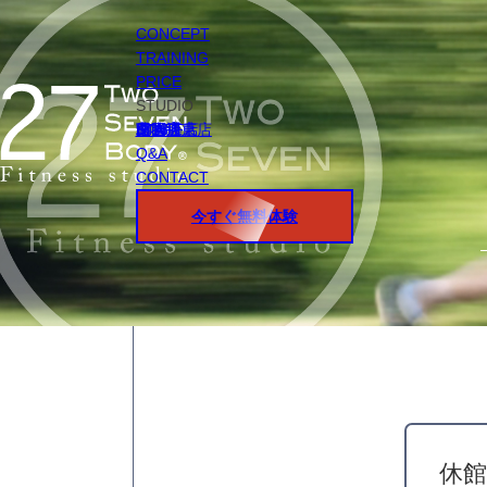
CONCEPT
TRAINING
PRICE
STUDIO
円山店
白石店
桑園店
北18条店
宮の沢店
環状通東店
STAFF
Q&A
CONTACT
今すぐ無料体験
休