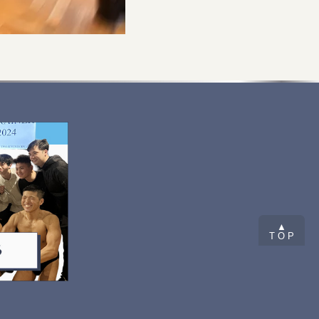
▲
T O P