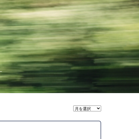
月
間
ア
ー
カ
イ
ブ