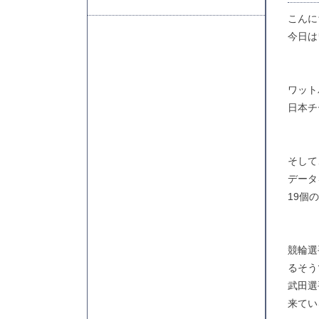
こんにち
今日は
ワット
日本チ
そして
データ
19個
競輪選
るそう
武田選
来てい