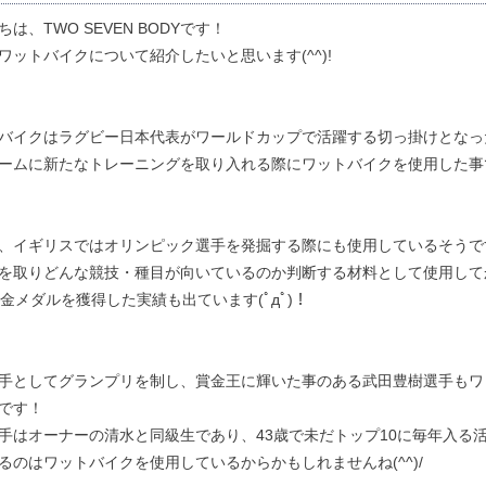
は、TWO SEVEN BODYです！
ワットバイクについて紹介したいと思います(^^)!
バイクはラグビー日本代表がワールドカップで活躍する切っ掛けとなっ
ームに新たなトレーニングを取り入れる際にワットバイクを使用した事
、イギリスではオリンピック選手を発掘する際にも使用しているそうで
を取りどんな競技・種目が向いているのか判断する材料として使用して
の金メダルを獲得した実績も出ています(ﾟдﾟ)！
手としてグランプリを制し、賞金王に輝いた事のある武田豊樹選手もワ
です！
手はオーナーの清水と同級生であり、43歳で未だトップ10に毎年入る
るのはワットバイクを使用しているからかもしれませんね(^^)/