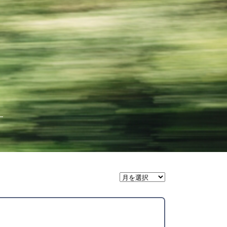
月
間
ア
ー
カ
イ
ブ