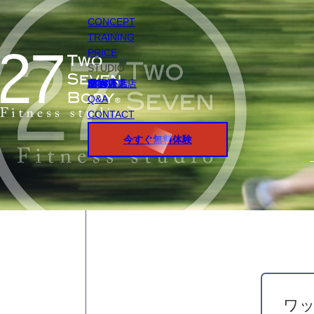
CONCEPT
TRAINING
PRICE
STUDIO
円山店
白石店
桑園店
北18条店
宮の沢店
環状通東店
STAFF
Q&A
CONTACT
今すぐ無料体験
ワ