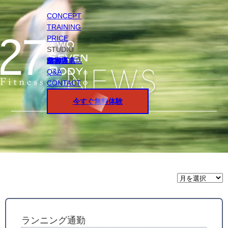
CONCEPT
TRAINING
PRICE
STUDIO
円山店
白石店
桑園店
北18条店
宮の沢店
環状通東店
STAFF
Q&A
CONTACT
今すぐ無料体験
月
間
ア
ー
カ
イ
ランニング通勤
ブ