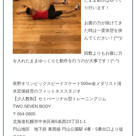
たまま動作はゆっく
り行います！
お腹の力が抜けてき
た時は一度休憩を挟
んでください！(^^)/
回数よりもお腹に力
を入れたままゆっくりと動作を行うのが大事です！(^-^)
長野オリンピックスピードスケート500m金メダリスト清
水宏保経営のフィットネススタジオ
【少人数制】セミパーソナル型トレーニングジム
TWO.SEVEN BODY
〒064-0805
北海道札幌市中央区南5条西23丁目1-1
円山地区 地下鉄 東西線 円山公園駅 4番・5番出口より徒