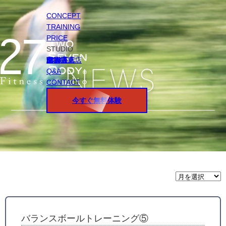
CONCEPT
TRAINING
PRICE
STUDIO
円山店
白石店
桑園店
北18条店
宮の沢店
環状通東店
STAFF
Q&A
CONTACT
今すぐ無料体験
月
間
ア
ー
カ
イ
バランスボールトレーニング⑤
ブ