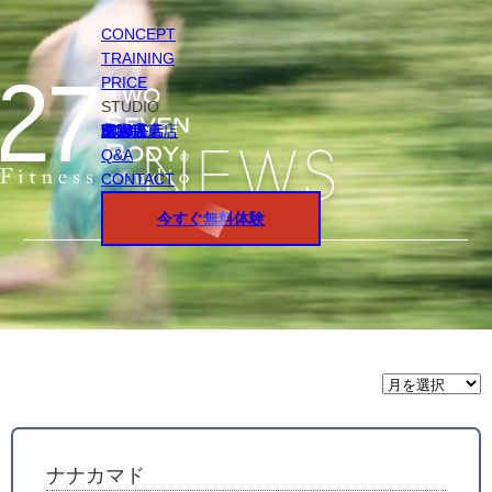
CONCEPT
TRAINING
PRICE
STUDIO
円山店
白石店
桑園店
北18条店
宮の沢店
環状通東店
STAFF
Q&A
CONTACT
今すぐ無料体験
月
間
ア
ー
カ
イ
ナナカマド
ブ