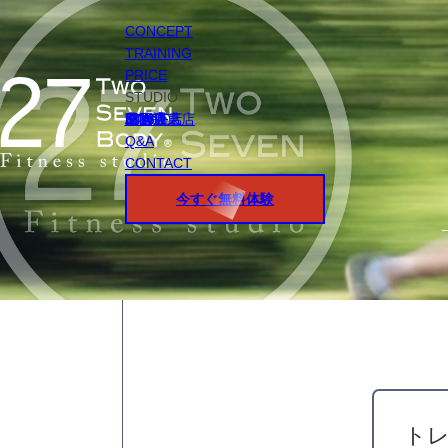
CONCEPT
TRAINING
PRICE
STUDIO
円山店
白石店
桑園店
北18条店
宮の沢店
環状通東店
STAFF
Q&A
CONTACT
今すぐ無料体験
ト