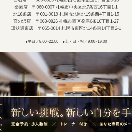
桑園店 〒060-0007 札幌市中央区北7条西16丁目1-1
北18条店 〒001-0019 札幌市北区北19条西4丁目1-15
宮の沢店 〒063-0826 札幌市西区発寒6条10丁目1-27
環状通東店 〒065-0014 札幌市東区北14条東14丁目2-1
●平日／9:00~22:00
●土・日・祝／9:00~19:00