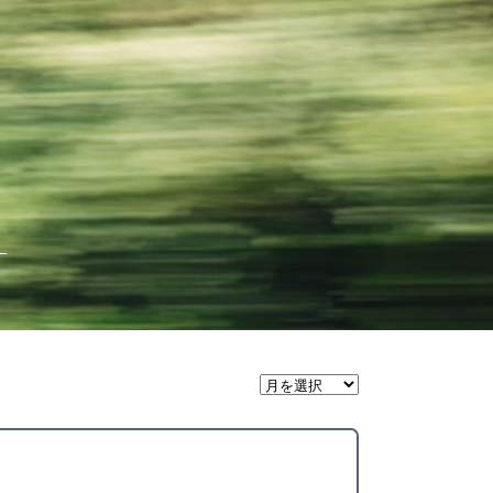
月
間
ア
ー
カ
イ
ブ