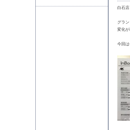
白石店
グラン
変化が
今回は