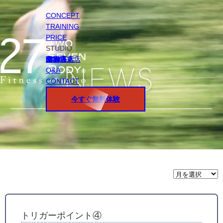
CONCEPT
TRAINING
PRICE
STUDIO
円山店
白石店
桑園店
北18条店
宮の沢店
環状通東店
STAFF
Q&A
CONTACT
今すぐ無料体験
月
間
ア
ー
カ
イ
トリガーポイント④
ブ