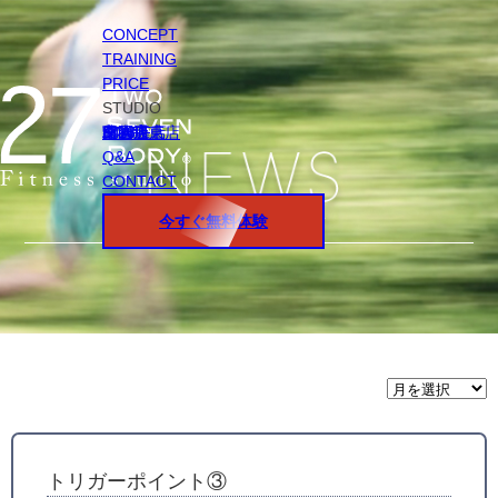
CONCEPT
TRAINING
PRICE
STUDIO
円山店
白石店
桑園店
北18条店
宮の沢店
環状通東店
STAFF
Q&A
CONTACT
今すぐ無料体験
月
間
ア
ー
カ
イ
トリガーポイント③
ブ