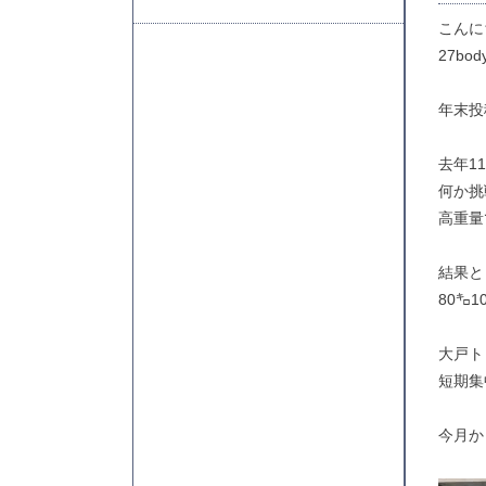
こんに
27bo
年末投
去年1
何か挑
高重量
結果と
80㌔1
大戸ト
短期集
今月か