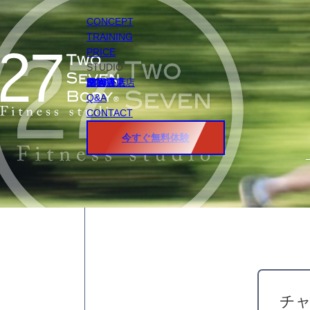
CONCEPT
TRAINING
PRICE
STUDIO
円山店
白石店
桑園店
北18条店
宮の沢店
環状通東店
STAFF
Q&A
CONTACT
今すぐ無料体験
チ