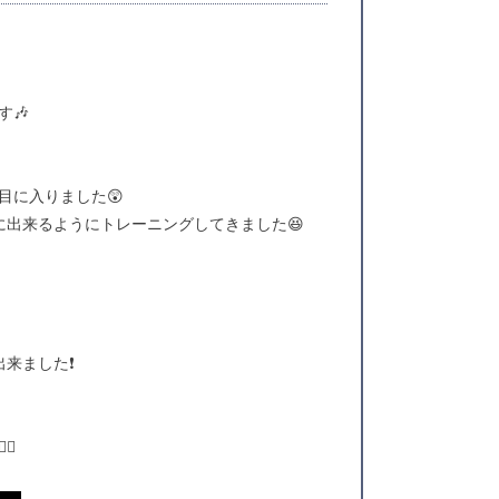
🎶
目に入りました😲
でに出来るようにトレーニングしてきました😆
来ました❗️
♂️