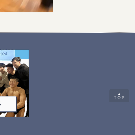
▲
T O P