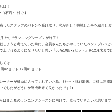
ちは！
dy 白石店 中村です！
稿したスタッフのバトンを受け取り、私が新しく挑戦した事を紹介します
1月上旬でランニングシーズンが終了！
戦しようと考えていた時に、会員さんたちがやっていたベンチプレスが
で上げれるようになりたいと思い『80㌔10回×2セット』を12月末ま
しては…
0回×2セット +7回×1セット
レーナーが補助に入ってくれていた為、3セット挑戦出来、目標は達成出
中でしたがどうにか達成出来て良かったです👍
らはまた夏のランニングシーズンに向けて、走っていきたいと思います🏃‍