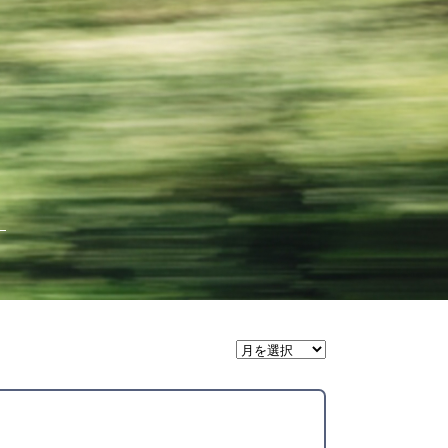
月
間
ア
ー
カ
イ
ブ