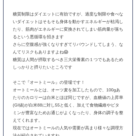
糖質制限はダイエットに有効ですが、過度な制限や食べな
いダイエットはそもそも身体を動かすエネルギーが枯渇し
たり、筋肉がエネルギーに変換されてしまい筋肉量が落ち
るという悪循環を招きます
さらに空腹感が強くなりすぎてリバウンドしてしまう、な
んてリスクもありますよね😱
糖質は人間が摂取するべき三大栄養素の１つでもあるため
しっかりと摂りたいところです
そこで『オートミール』の登場です！
オートミールとは、オーツ麦を加工したもので、100gあ
たりのカロリーは白米とほぼ同じですが、血糖値の上昇率
(GI値)が白米88に対し55と低く、加えて食物繊維やビタ
ミンが豊富なためお通じがよくなったり、身体の調子を整
えてくれます。
現在ではオートミールの人気や需要が高まり様々な調理方
法が紹介されていますね。