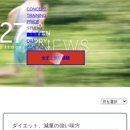
CONCEPT
TRAINING
PRICE
STUDIO
円山店
白石店
桑園店
北18条店
宮の沢店
環状通東店
STAFF
Q&A
CONTACT
今すぐ無料体験
月
間
ア
ー
カ
イ
ダイエット、減量の強い味方
ブ