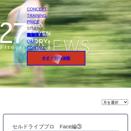
CONCEPT
TRAINING
PRICE
STUDIO
円山店
白石店
桑園店
北18条店
宮の沢店
環状通東店
STAFF
Q&A
CONTACT
今すぐ無料体験
月
間
ア
ー
カ
イ
セルドライブプロ Face編③
ブ