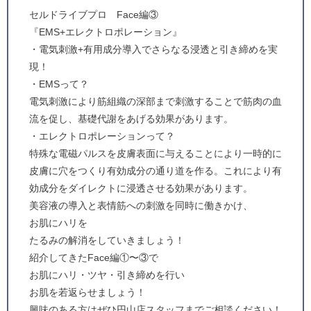
セルドライブプロ Face編③
『EMS+エレクトロポレーション』
・電気刺激+有用成分導入でさらなる浸透と引き締めを実
現！
・EMSって？
電気刺激により筋組織の深部まで刺激することで筋肉の血
流を促し、基礎代謝をあげる効果があります。
・エレクトロポレーションって？
特殊な電磁パルスを皮膚表面に与えることにより一時的に
皮膚に穴をつくり有効成分の通り道を作る。これにより有
効成分をダイレクトに浸透させる効果があります。
美容液の導入と表情筋への刺激を同時に働きかけ、
お肌にハリを
たるみの解消をしていきましょう！
紹介してきたFace編①〜③で
お肌にハリ・ツヤ・引き締めを行い
お肌を若返らせましょう！
興味のある方はぜひ円山店スタッフまでご相談ください！