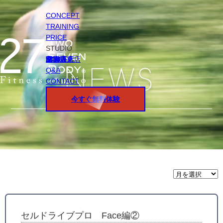
CONCEPT
TRAINING
PRICE
STUDIO
円山店
白石店
桑園店
北18条店
宮の沢店
環状通東店
STAFF
Q&A
CONTACT
今すぐ無料体験
月
間
ア
ー
カ
イ
セルドライブプロ Face編②
ブ