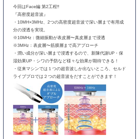
今回はFace編 第2工程‼️
『高密度超音波』
・10MH×3MHz、2つの高密度超音波で深い層まで有用成
分の浸透を実現。
※10MHz：微細振動が表皮層〜真皮層まで浸透
※3MHz：表皮層〜筋膜層まで高アプローチ
・潤い成分が深い層まで浸透するので、新陳代謝UP・保
湿効果UP・シワの予防など様々な効果が期待できる！
・従来マシンでは１つの超音波しか出ないところ、セルド
ライブプロでは２つの超音波をだすことができます！