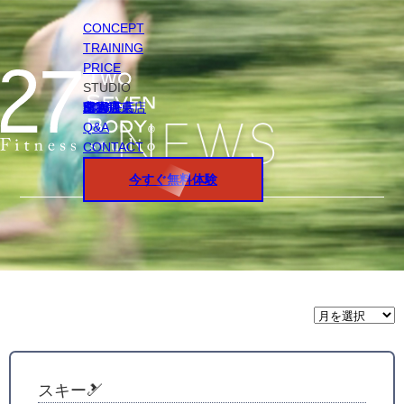
CONCEPT
TRAINING
PRICE
STUDIO
円山店
白石店
桑園店
北18条店
宮の沢店
環状通東店
STAFF
Q&A
CONTACT
今すぐ無料体験
月
間
ア
ー
カ
イ
スキー🎿
ブ