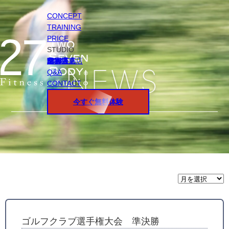
CONCEPT
TRAINING
PRICE
STUDIO
円山店
白石店
桑園店
北18条店
宮の沢店
環状通東店
STAFF
Q&A
CONTACT
今すぐ無料体験
月
間
ア
ー
カ
イ
ゴルフクラブ選手権大会 準決勝
ブ