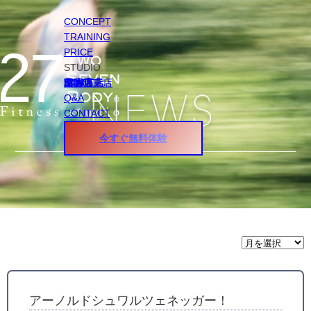
CONCEPT
TRAINING
PRICE
STUDIO
円山店
白石店
桑園店
北18条店
宮の沢店
環状通東店
STAFF
Q&A
CONTACT
今すぐ無料体験
月
間
ア
ー
カ
イ
アーノルドシュワルツェネッガー！
ブ