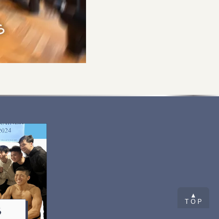
▲
T O P