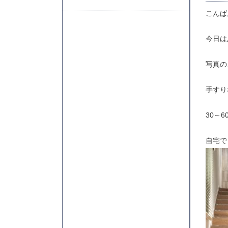
こんばん
今日は
写真の
手すり
30～
自宅で