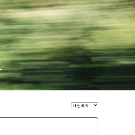
月
間
ア
ー
カ
イ
ブ