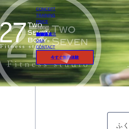
CONCEPT
TRAINING
PRICE
STUDIO
円山店
白石店
桑園店
北18条店
宮の沢店
環状通東店
STAFF
Q&A
CONTACT
今すぐ無料体験
ふ