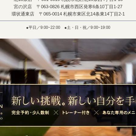
宮の沢店 〒063-0826 札幌市西区発寒6条10丁目1-27
環状通東店 〒065-0014 札幌市東区北14条東14丁目2-1
●平日／9:00~22:00
●土・日・祝／9:00~19:00