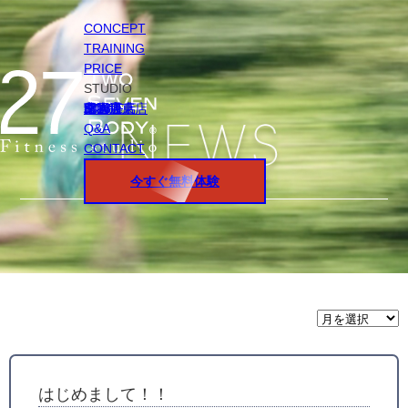
CONCEPT
TRAINING
PRICE
STUDIO
円山店
白石店
桑園店
北18条店
宮の沢店
環状通東店
STAFF
Q&A
CONTACT
今すぐ無料体験
月
間
ア
ー
カ
イ
はじめまして！！
ブ