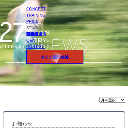
CONCEPT
TRAINING
PRICE
STUDIO
円山店
白石店
桑園店
北18条店
宮の沢店
環状通東店
STAFF
Q&A
CONTACT
今すぐ無料体験
月
間
ア
ー
カ
イ
お知らせ
ブ