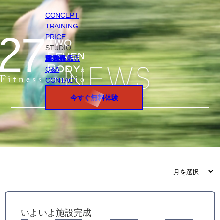
CONCEPT
TRAINING
PRICE
STUDIO
円山店
白石店
桑園店
北18条店
宮の沢店
環状通東店
STAFF
Q&A
CONTACT
今すぐ無料体験
月
間
ア
ー
カ
イ
いよいよ施設完成
ブ