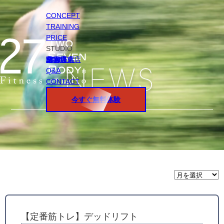
CONCEPT
TRAINING
PRICE
STUDIO
円山店
白石店
桑園店
北18条店
宮の沢店
環状通東店
STAFF
Q&A
CONTACT
今すぐ無料体験
月
間
ア
ー
カ
イ
【定番筋トレ】デッドリフト
ブ