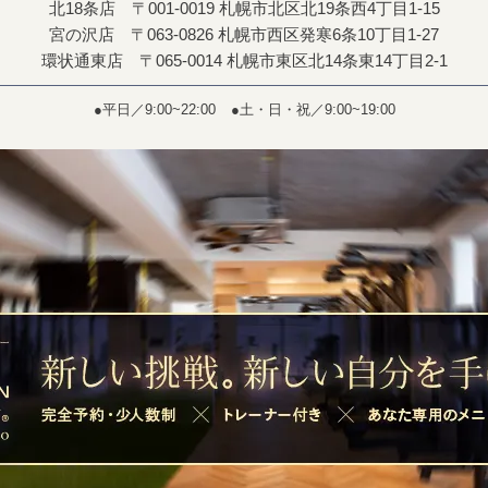
北18条店 〒001-0019 札幌市北区北19条西4丁目1-15
宮の沢店 〒063-0826 札幌市西区発寒6条10丁目1-27
環状通東店 〒065-0014 札幌市東区北14条東14丁目2-1
●平日／9:00~22:00
●土・日・祝／9:00~19:00