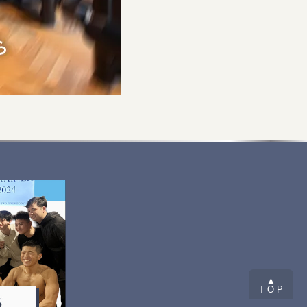
▲
T O P