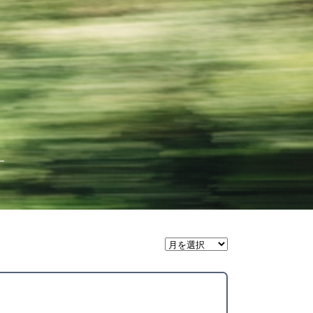
月
間
ア
ー
カ
イ
ブ