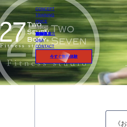
CONCEPT
TRAINING
PRICE
STUDIO
円山店
白石店
桑園店
北18条店
宮の沢店
環状通東店
STAFF
Q&A
CONTACT
今すぐ無料体験
《