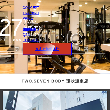
CONCEPT
TRAINING
PRICE
STUDIO
円山店
白石店
桑園店
北18条店
宮の沢店
環状通東店
STAFF
Q&A
CONTACT
今すぐ無料体験
TWO.SEVEN BODY 環状通東店