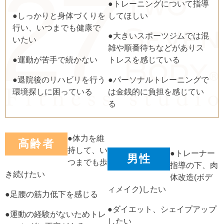
●トレーニングについて指導
●しっかりと身体づくりを
してほしい
行い、いつまでも健康で
●大きいスポーツジムでは混
いたい
雑や順番待ちなどがありス
●運動が苦手で続かない
トレスを感じている
●退院後のリハビリを行う
●パーソナルトレーニングで
環境探しに困っている
は金銭的に負担を感じてい
る
●体力を維
高齢者
持して、い
●トレーナー
男性
つまでも歩
指導の下、肉
き続けたい
体改造(ボデ
ィメイク)したい
●足腰の筋力低下を感じる
●ダイエット、シェイプアップ
●運動の経験がないためトレ
したい