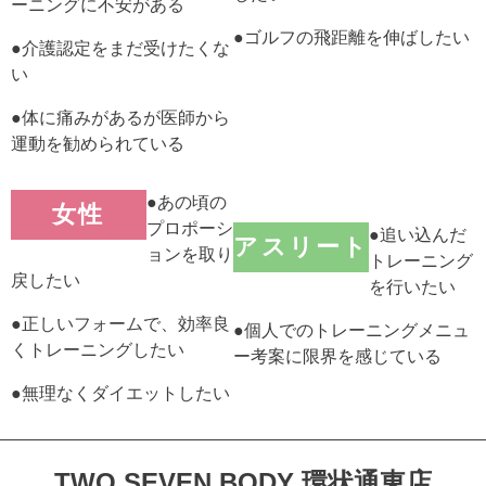
ーニングに不安がある
●ゴルフの飛距離を伸ばしたい
●介護認定をまだ受けたくな
い
●体に痛みがあるが医師から
運動を勧められている
●あの頃の
女性
プロポーシ
●追い込んだ
アスリート
ョンを取り
トレーニング
戻したい
を行いたい
●正しいフォームで、効率良
●個人でのトレーニングメニュ
くトレーニングしたい
ー考案に限界を感じている
●無理なくダイエットしたい
TWO.SEVEN BODY 環状通東店