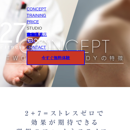
CONCEPT
TRAINING
PRICE
STUDIO
円山店
白石店
桑園店
北18条店
宮の沢店
環状通東店
STAFF
Q&A
CONTACT
今すぐ無料体験