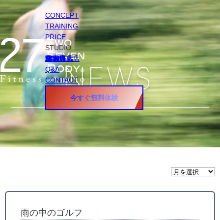
CONCEPT
TRAINING
PRICE
STUDIO
円山店
白石店
桑園店
北18条店
宮の沢店
環状通東店
STAFF
Q&A
CONTACT
今すぐ無料体験
月
間
ア
ー
カ
イ
雨の中のゴルフ
ブ